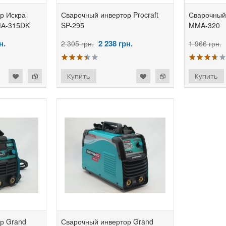
р Искра
Сварочный инвертор Procraft
Сварочный
А-315DK
SP-295
MMA-320
н.
2 238
грн.
2 305 грн.
1 966 грн.
добавить в избранное
добавить к сравнению
добавить в избранное
добавить к сравнению
р Grand
Сварочный инвертор Grand