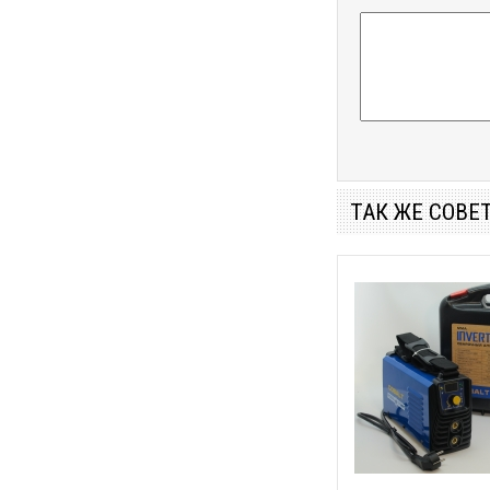
NVP
Optech
P.I.T.
POCweld
ProCraft
ТАК ЖЕ СОВЕ
Rebiner
Redbo
Reon
Riber-Profi
RIGA Electronics
Schweis
Shyuan
SSVA