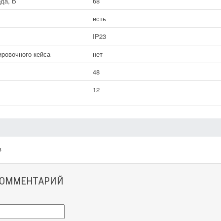
да, В
68
есть
IP23
ировочного кейса
нет
48
12
в
КОММЕНТАРИЙ