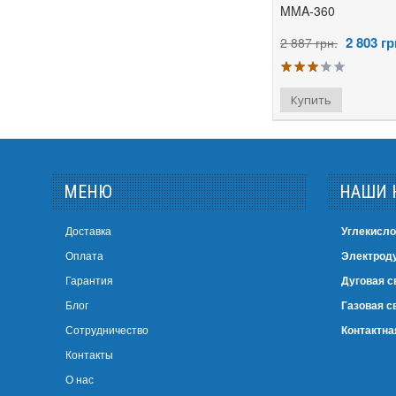
MMA-360
Weld
2 803
гр
2 887 грн.
WERK
WMASTER
ить в избранное
добавить к сравнению
добавить в избранное
добавить к сравнению
Авангард
Атом
Белмаш
МЕНЮ
НАШИ 
Белорусмаш
Витязь
Доставка
Углекисло
Оплата
Электроду
Герой
Гарантия
Дуговая с
Гладиатор
Блог
Газовая с
Днiпро-М
Сотрудничество
Контактна
Днепровелдинг
Контакты
О нас
Зубр