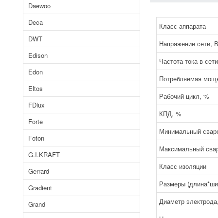
Daewoo
Deca
Класс аппарата
DWT
Напряжение сети, 
Edison
Частота тока в сети
Edon
Потребляемая мощн
Eltos
Рабочий цикл, %
FDlux
КПД, %
Forte
Минимальный сваро
Foton
Максимальный свар
G.I.KRAFT
Класс изоляции
Gerrard
Размеры (длина*ши
Gradient
Диаметр электрода
Grand