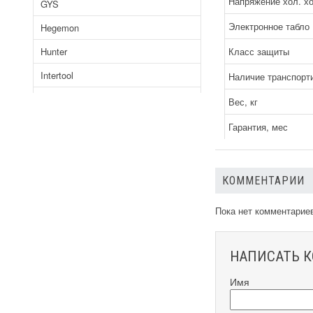
Напряжение хол. хо
GYS
Электронное табло
Hegemon
Hunter
Класс защиты
Intertool
Наличие транспорт
Jasic
Вес, кг
Kaiser
Гарантия, мес
Kemppi
Kende
КОММЕНТАРИИ
Kind
Пока нет комментарие
Kraissmann
Kruger
НАПИСАТЬ 
Limex
Имя
Mainz
Morkle