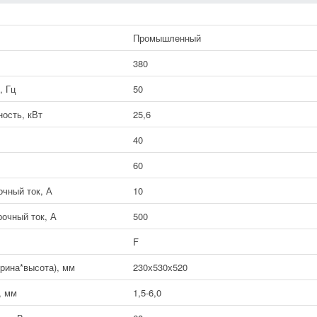
Промышленный
В
380
, Гц
50
ость, кВт
25,6
40
60
чный ток, А
10
очный ток, А
500
F
рина*высота), мм
230х530х520
, мм
1,5-6,0