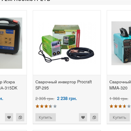
р Искра
Сварочный инвертор Procraft
Сварочный
А-315DK
SP-295
MMA-320
н.
2 238
грн.
2 305 грн.
1 966 грн.
добавить в избранное
добавить к сравнению
добавить в избранное
добавить к сравнению