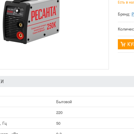
Есть в н
Бренд:
Р
Количес
КИ
Бытовой
В
220
, Гц
50
ость, кВт
9,3