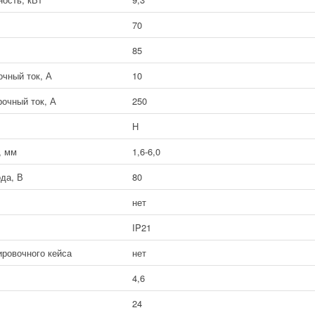
70
85
чный ток, А
10
очный ток, А
250
H
, мм
1,6-6,0
да, В
80
нет
IP21
ировочного кейса
нет
4,6
24