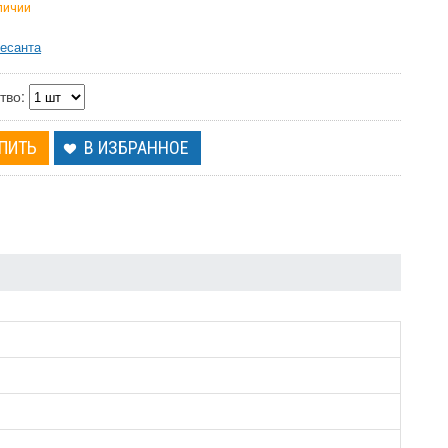
аличии
есанта
тво:
В ИЗБРАННОЕ