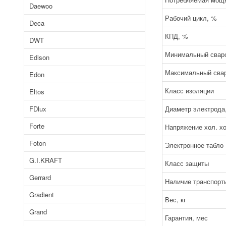
Daewoo
Рабочий цикл, %
Deca
КПД, %
DWT
Минимальный сваро
Edison
Максимальный свар
Edon
Класс изоляции
Eltos
FDlux
Диаметр электрода
Forte
Напряжение хол. хо
Foton
Электронное табло
G.I.KRAFT
Класс защиты
Gerrard
Наличие транспорт
Gradient
Вес, кг
Grand
Гарантия, мес