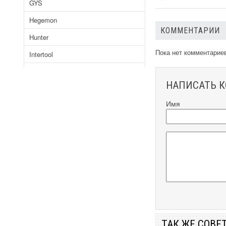
GYS
Hegemon
КОММЕНТАРИИ
Hunter
Пока нет комментарие
Intertool
Jasic
НАПИСАТЬ 
Kaiser
Имя
Kemppi
Kende
Kind
Kraissmann
Kruger
Limex
Mainz
ТАК ЖЕ СОВЕ
Morkle