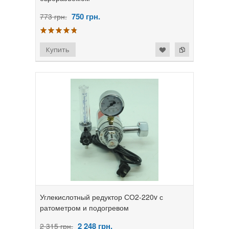
750
грн.
773 грн.
Углекислотный редуктор СО2-220v с
ратометром и подогревом
2 248
грн.
2 315 грн.